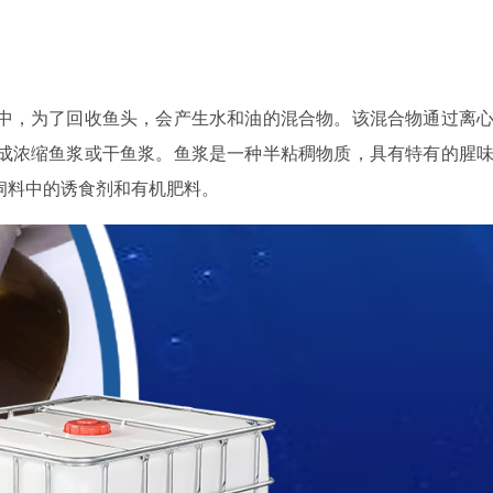
中，为了回收鱼头，会产生水和油的混合物。该混合物通过离
成浓缩鱼浆或干鱼浆。鱼浆是一种半粘稠物质，具有特有的腥
饲料中的诱食剂和有机肥料。