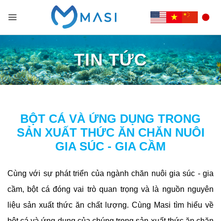
TIN TỨC
BỘT CÁ VÀ ỨNG DỤNG TRONG
SẢN XUẤT THỨC ĂN CHĂN NUÔI
GIA SÚC - GIA CẦM
Cùng với sự phát triển của ngành chăn nuôi gia súc - gia
cầm, bột cá đóng vai trò quan trọng và là nguồn nguyên
liệu sản xuất thức ăn chất lượng. Cùng Masi tìm hiểu về
bột cá và ứng dụng của chúng trong sản xuất thức ăn chăn