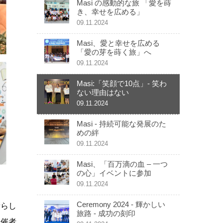
Masi の感動的な旅 「愛を蒔
き、幸せを広める」
09.11.2024
Masi、愛と幸せを広める
「愛の芽を蒔く旅」へ
09.11.2024
Masi:「笑顔で10点」- 笑わ
ない理由はない
09.11.2024
Masi - 持続可能な発展のた
めの絆
09.11.2024
Masi、「百万滴の血 – 一つ
の心」イベントに参加
09.11.2024
Ceremony 2024 - 輝かしい
晴らし
旅路 - 成功の刻印
主催者