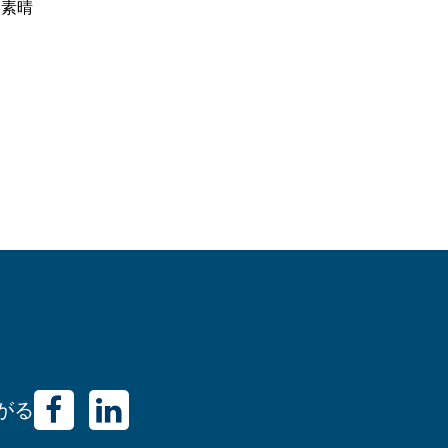
に素晴
がる